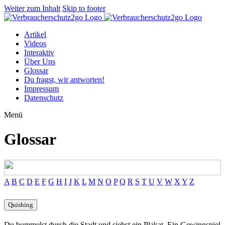
Weiter zum Inhalt
Skip to footer
Artikel
Videos
Interaktiv
Über Uns
Glossar
Du fragst, wir antworten!
Impressum
Datenschutz
Menü
Glossar
A
B
C
D
E
F
G
H
I
J
K
L
M
N
O
P
Q
R
S
T
U
V
W
X
Y
Z
Quishing
Du bummelst durch die Stadt und siehst ein Plakat. Ein Gewinnspiel