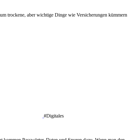
bst um trockene, aber wichtige Dinge wie Versicherungen kümmern
#Digitales
count kommen Passwörter, Daten und Spuren dazu. Wenn man den