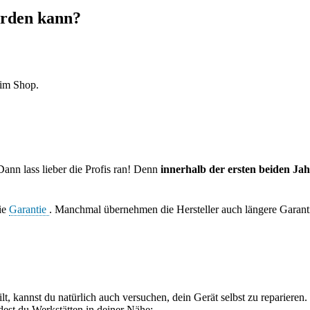
erden kann?
r im Shop.
ann lass lieber die Profis ran! Denn
innerhalb der ersten beiden Ja
ie
Garantie
. Manchmal übernehmen die Hersteller auch längere Garanti
lt, kannst du natürlich auch versuchen, dein Gerät selbst zu repariere
ndest du Werkstätten in deiner Nähe: