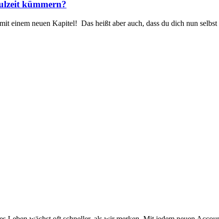
hulzeit kümmern?
os mit einem neuen Kapitel! Das heißt aber auch, dass du dich nun sel
les Leben wächst oft schneller, als wir merken. Mit jedem neuen Ac