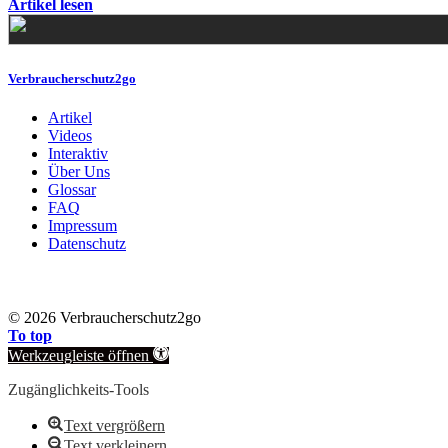
Artikel lesen
Verbraucherschutz2go
Artikel
Videos
Interaktiv
Über Uns
Glossar
FAQ
Impressum
Datenschutz
©
2026 Verbraucherschutz2go
To top
Werkzeugleiste öffnen
Zugänglichkeits-Tools
Text vergrößern
Text verkleinern