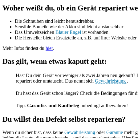
Woher weißt du, ob ein Gerät repariert w
Die Schrauben sind leicht herausdrehbar.
Sensible Bauteile wie der Akku sind leicht austauschbar.
Das Umweltzeichen
Blauer Engel
ist vorhanden.
Die Hersteller bieten Ersatzteile an, z.B. auf ihrer Website ode
Mehr Infos findest du
hier
.
Das gilt, wenn etwas kaputt geht
:
Hast Du dein Gerät vor weniger als zwei Jahren neu gekauft? D
repariert oder umtauscht. Das nennt sich
Gewährleistung
.
Du hast das Gerät schon länger? Check die Bedingungen für d
Tipp:
Garantie- und Kaufbeleg
unbedingt aufbewahren!
Du willst den Defekt selbst reparieren?
Wenn du sicher bist, dass keine
Gewährleistung
oder
Garantie
mehr gi
helfen dir Leute, die gerne basteln – und das sogar kostenlos. Hier fi